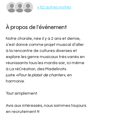
+ 82 autres invités
À propos de l'événement
Notre chorale, née il y a 2 ans et demie, 
s’est donné comme projet musical d’aller 
à la rencontre de cultures diverses et 
explore les genre musicaux très variés en 
réunissants tous les mardis soir, ici même 
à La réCréation, des Madelinots 
juste 
«Pour le plaisir de chanter», 
en 
harmonie.
Tout simplement.
Avis aux intéressés, nous sommes toujours 
en recrutement !!!