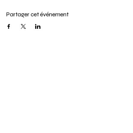
Partager cet événement
Abonnez-vous à l'infolettre
Pour ne rien manquer de nos offres et de
notre programmation d'événements
Saisissez votre courriel ici
S'inscrire
814, chemin du Bassin, Les Îles-de-la-Madeleine, QC,
info@larecreationauxiles.ca