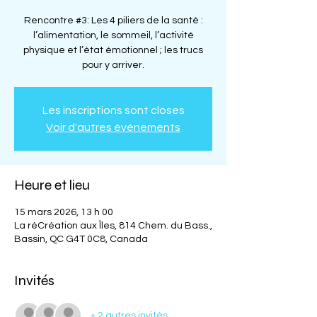
Rencontre #3: Les 4 piliers de la santé :
l’alimentation, le sommeil, l’activité
physique et l’état émotionnel ; les trucs
pour y arriver.
Les inscriptions sont closes
Voir d'autres événements
Heure et lieu
15 mars 2026, 13 h 00
La réCréation aux Îles, 814 Chem. du Bass.,
Bassin, QC G4T 0C8, Canada
Invités
+ 2 autres invités