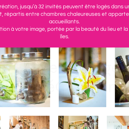
réation, jusqu’à 32 invités peuvent être logés dans u
et, répartis entre chambres chaleureuses et appar
accueillants.
ion à votre image, portée par la beauté du lieu et l
îles.
ez votre mariage 
à la réCréation