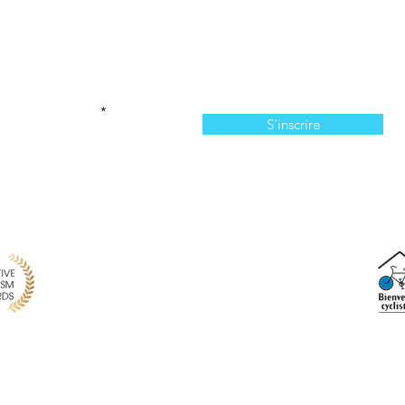
Abonnez-vous à l'infolettre
n manquer de nos offres et de notre programmation 
votre courriel ici
S'inscrire
814, chemin du Bassin, Les Îles-de-la-Madeleine, QC,
info@larecreationauxiles.ca
(514) 651 3810