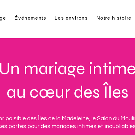
rge
Événements
Les environs
Notre histoire
Un mariage intim
au cœur des Îles
r paisible des Îles de la Madeleine, le Salon du Moul
ses portes pour des mariages intimes et inoubliables