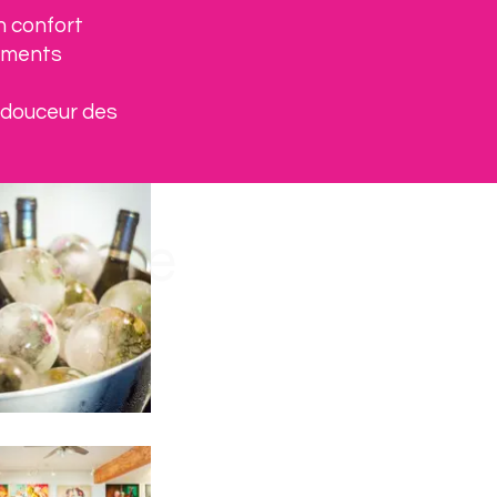
n confort
tements
a douceur des
de rêve