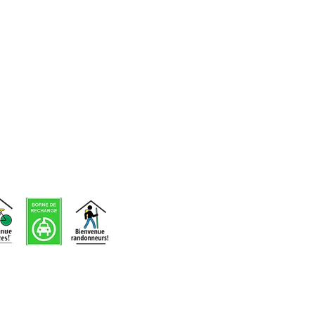
d'événements
Voir nos
infolettres
précédentes