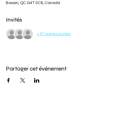
Bassin, QC G4T 0C8, Canada
Invités
+ 57 autres invités
Partager cet événement
Abonnez-vous à l'infolettre
Pour ne rien manquer de nos offres et de
notre programmation d'événements