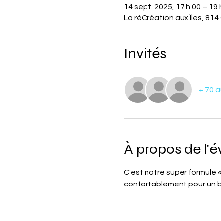
14 sept. 2025, 17 h 00 – 19 
La réCréation aux Îles, 81
Invités
+ 70 a
À propos de l'
C'est notre super formule «
confortablement pour un b