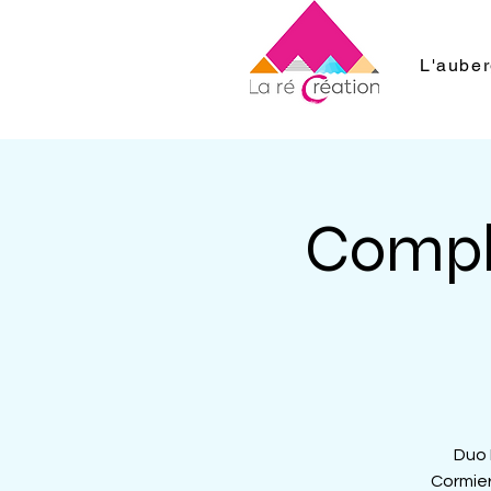
L'aube
Compli
Duo 
Cormier