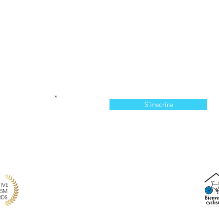
Abonnez-vous à l'infolettre
n manquer de nos offres et de notre programmation 
votre courriel ici
S'inscrire
814, chemin du Bassin, Les Îles-de-la-Madeleine, QC,
info@larecreationauxiles.ca
(514) 651 3810