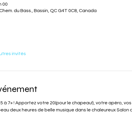
h 00
4 Chem. du Bass., Bassin, QC G4T 0C8, Canada
utres invités
événement
5 à 7» ! Apportez votre 20(pour le chapeau!), votre apéro, vos 
eau deux heures de belle musique dans le chaleureux Salon d