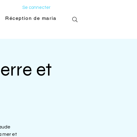
Se connecter
Réception de mariage
Galerie photo
erre et
laude
a mer et