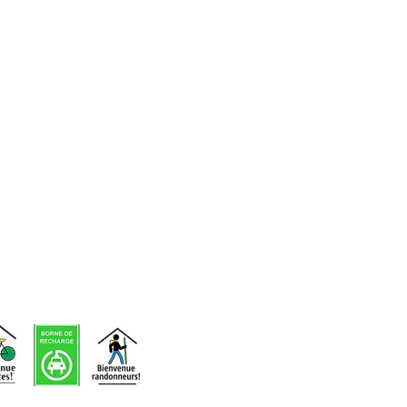
d'événements
Voir nos
infolettres
précédentes