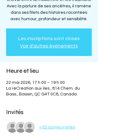
Avec la parlure de ses ancêtres, il ramène
dans ses filets des histoires racontées
avec humour, profondeur et sensibilité.
Les inscriptions sont closes
Voir d'autres événements
Heure et lieu
22 mai 2026, 17 h 00 – 19 h 00
La réCréation aux iles , 814 Chem. du
Bass., Bassin, QC G4T 0C8, Canada
Invités
+ 82 autres invités