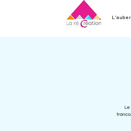
L'aube
Le 
franco