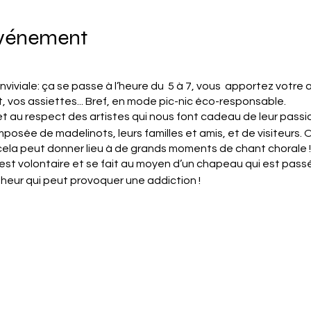
événement
nviviale: ça se passe à l’heure du 5 à 7, vous apportez votre 
, vos assiettes... Bref, en mode pic-nic éco-responsable.
et au respect des artistes qui nous font cadeau de leur passi
posée de madelinots, leurs familles et amis, et de visiteurs. O
cela peut donner lieu à de grands moments de chant chorale !
st volontaire et se fait au moyen d’un chapeau qui est passé à
eur qui peut provoquer une addiction !