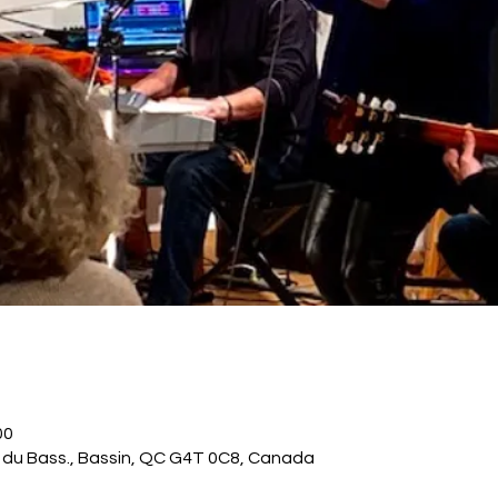
00
. du Bass., Bassin, QC G4T 0C8, Canada