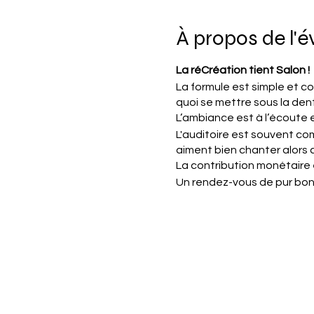
À propos de l'
La réCréation tient Salon !
La formule est simple et co
quoi se mettre sous la dent
L’ambiance est à l’écoute 
L'auditoire est souvent com
aiment bien chanter alors 
La contribution monétaire e
Un rendez-vous de pur bonh