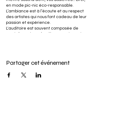
en mode pic-nic éco-responsable.
L’ambiance est à l’écoute et au respect
des artistes qui nous font cadeau de leur
passion et expérience.
L'auditoire est souvent composée de
madelinots, leurs familles et amis, et de
visiteurs. On le sait, les Madelinots aiment
bien chanter alors cela peut donner lieu à
de grands moments de chant chorale !
La contribution monétaire est volontaire et
Partager cet événement
se fait au moyen d’un chapeau qui est
passé à la fin de la prestation.
Un rendez-vous de pur bonheur qui peut
provoquer une addiction !
Abonnez-vous à l'infolettre
Pour ne rien manquer de nos offres et de
notre programmation d'événements