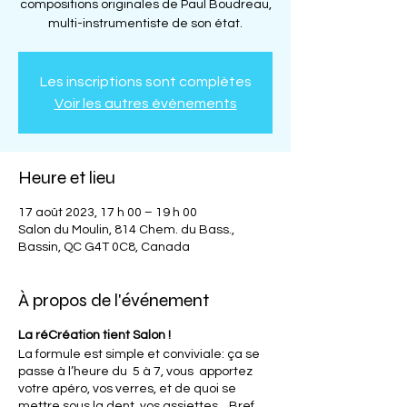
compositions originales de Paul Boudreau,
multi-instrumentiste de son état.
Les inscriptions sont complètes
Voir les autres événements
Heure et lieu
17 août 2023, 17 h 00 – 19 h 00
Salon du Moulin, 814 Chem. du Bass.,
Bassin, QC G4T 0C8, Canada
À propos de l'événement
La réCréation tient Salon !
La formule est simple et conviviale: ça se
passe à l’heure du 5 à 7, vous apportez
votre apéro, vos verres, et de quoi se
mettre sous la dent, vos assiettes... Bref,