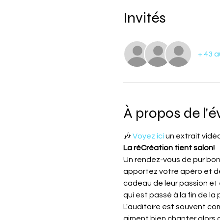
Invités
+ 43 a
À propos de l'
🎶 
Voyez ici 
un extrait vidé
La réCréation tient salon! 
Un rendez-vous de pur bonhe
apportez votre apéro et de
cadeau de leur passion et 
qui est passé à la fin de la
L'auditoire est souvent com
aiment bien chanter alors 