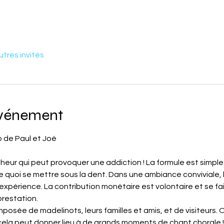
utres invités
événement
o de Paul et Joé
ur qui peut provoquer une addiction ! La formule est simple: à
 quoi se mettre sous la dent. Dans une ambiance conviviale, le
expérience. La contribution monétaire est volontaire et se f
 prestation.
posée de madelinots, leurs familles et amis, et de visiteurs. On
cela peut donner lieu à de grands moments de chant chorale !