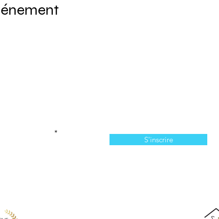
événement
Abonnez-vous à l'infolettre
n manquer de nos offres et de notre programmation 
votre courriel ici
S'inscrire
814, chemin du Bassin, Les Îles-de-la-Madeleine, QC,