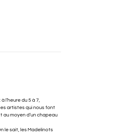
 l’heure du 5 à 7, 
s artistes qui nous font 
ait au moyen d’un chapeau 
 le sait, les Madelinots 