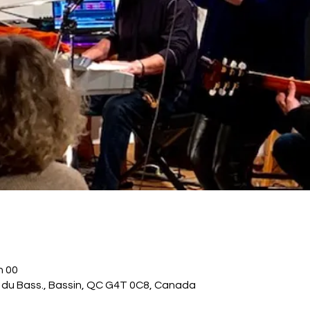
h 00
. du Bass., Bassin, QC G4T 0C8, Canada