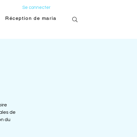
Se connecter
Réception de mariage
Galerie photo
oire
ales de
on du