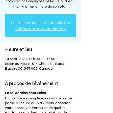
compositions originales de Paul Boudreau,
multi-instrumentiste de son état.
Les inscriptions sont complètes
Voir les autres événements
Heure et lieu
14 sept. 2023, 17 h 00 – 19 h 00
Salon du Moulin, 814 Chem. du Bass.,
Bassin, QC G4T 0C8, Canada
À propos de l'événement
La réCréation tient Salon !
La formule est simple et conviviale: ça se
passe à l’heure du 5 à 7, vous apportez
votre apéro, vos verres, et de quoi se
mettre sous la dent, vos assiettes... Bref,