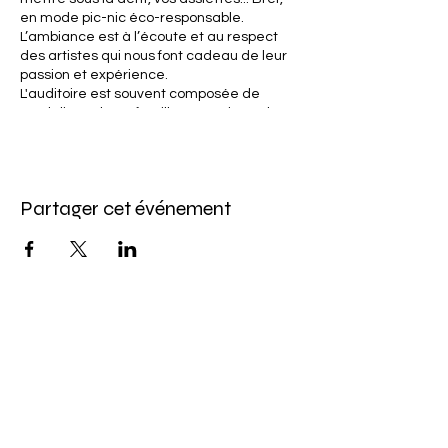
en mode pic-nic éco-responsable.
L’ambiance est à l’écoute et au respect
des artistes qui nous font cadeau de leur
passion et expérience.
L'auditoire est souvent composée de
madelinots, leurs familles et amis, et de
visiteurs. On le sait, les Madelinots aiment
bien chanter alors cela peut donner lieu à
de grands moments de chant chorale !
La contribution monétaire est volontaire et
Partager cet événement
se fait au moyen d’un chapeau qui est
passé à la fin de la prestation.
Un rendez-vous de pur bonheur qui peut
provoquer une addiction !
Abonnez-vous à l'infolettre
Pour ne rien manquer de nos offres et de
notre programmation d'événements