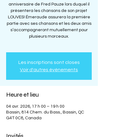
anniversaire de Fred Pauze lors duquel il
présentera les chansons de son projet
LOUVES! Émeraude assurera la première
partie avec ses chansons et les deux amis
s’accompagneront mutuellement pour
plusieurs morceaux.
Les inscriptions sont closes
Voir d'autres événements
Heure et lieu
04 avr. 2026, 17 h 00 – 19 h 00
Bassin, 814 Chem. du Bass., Bassin, QC
G4T 0C8, Canada
Invités