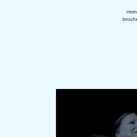
Homm
broch