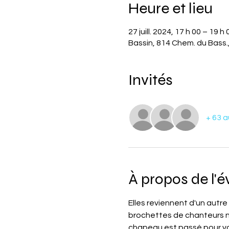
Heure et lieu
27 juill. 2024, 17 h 00 – 19 h 
Bassin, 814 Chem. du Bass
Invités
+ 63 a
À propos de l'
Elles reviennent d'un autr
brochettes de chanteurs no
chapeau est passé pour vo