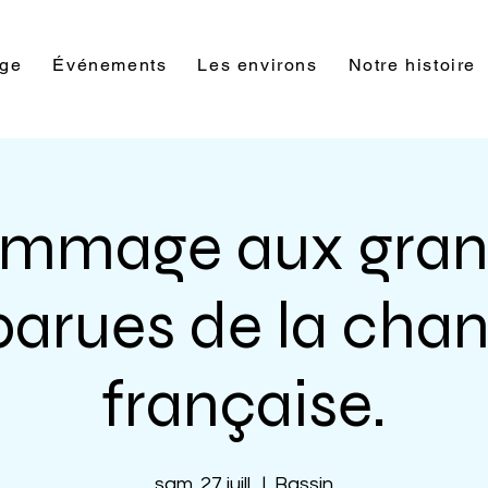
rge
Événements
Les environs
Notre histoire
ommage aux gran
parues de la cha
française.
sam. 27 juill.
  |  
Bassin