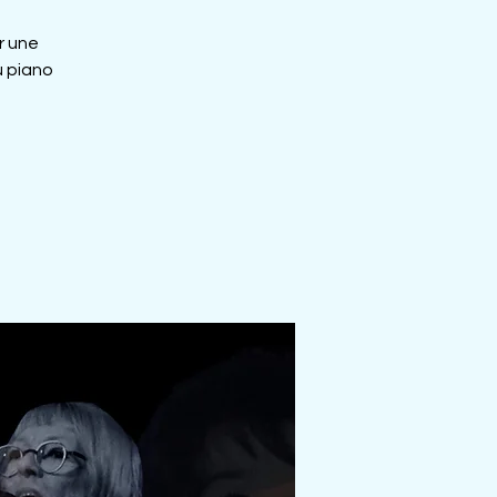
r une
 piano