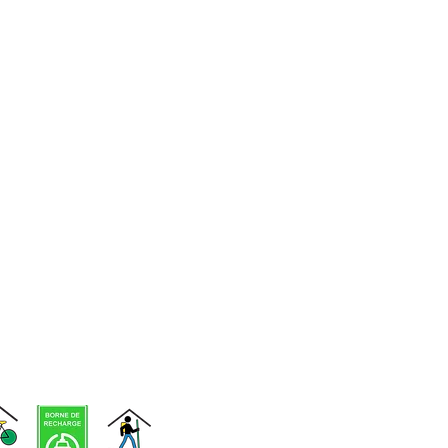
d'événements
Voir nos
infolettres
précédentes