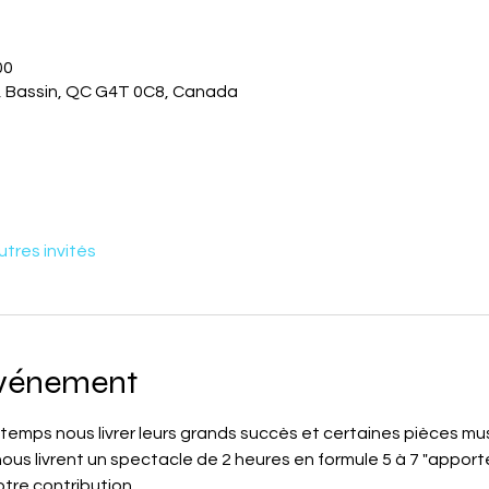
00
., Bassin, QC G4T 0C8, Canada
utres invités
événement
e temps nous livrer leurs grands succès et certaines pièces m
us livrent un spectacle de 2 heures en formule 5 à 7 "apporte
tre contribution.