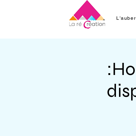
L'aube
:H
dis