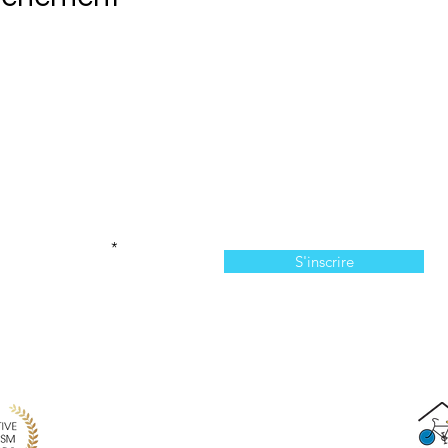
Abonnez-vous à l'infolettre
n manquer de nos offres et de notre programmation 
votre courriel ici
S'inscrire
814, chemin du Bassin, Les Îles-de-la-Madeleine, QC,
info@larecreationauxiles.ca