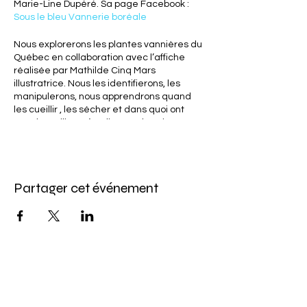
Marie-Line Dupéré. Sa page Facebook :
Sous le bleu Vannerie boréale
Nous explorerons les plantes vannières du
Québec en collaboration avec l’affiche
réalisée par Mathilde Cinq Mars
illustratrice. Nous les identifierons, les
manipulerons, nous apprendrons quand
les cueillir , les sécher et dans quoi ont
peut les utiliser. L’atelier est théorique.
Nous terminerons l’atelier par la création
d’un projet créatif.
La vannerie est un savoir faire, un art
Partager cet événement
ancestral à découvrir ! Pour qui aime
marcher, observer, cueillir, c’est un monde
rempli de beauté!
- Marie-Line
Abonnez-vous à l'infolettre