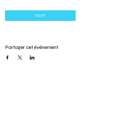
RSVP
Partager cet événement
Abonnez-vous à l'infolettre
Pour ne rien manquer de nos offres et de
notre programmation d'événements
Saisissez votre courriel ici