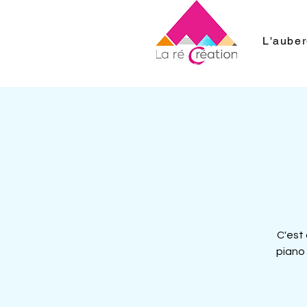
L'aube
C'est
piano 