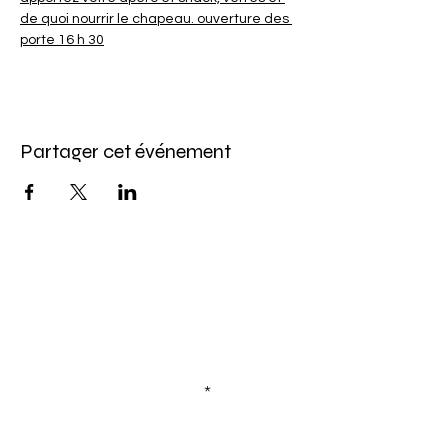
de quoi nourrir le chapeau. ouverture des 
porte 16 h 30
Partager cet événement
Abonnez-vous à l'infolettre
Pour ne rien manquer de nos offres et de
notre programmation d'événements
Saisissez votre courriel ici