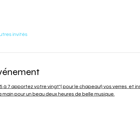
utres invités
événement
 à 7 apportez votre vingt"( pour le chapeau!) vos verres  et in
a main pour un beau deux heures de belle musique.