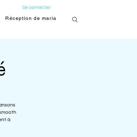
Se connecter
Réception de mariage
Galerie photo
é
hansons
 smooth
ent à