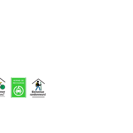
d'événements
Voir nos
infolettres
précédentes