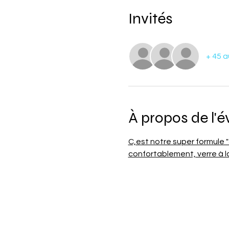
Invités
+ 45 a
À propos de l'
C,est notre super formule "5
confortablement, verre à l