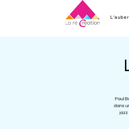
L'aube
Paul B
dans u
jazz