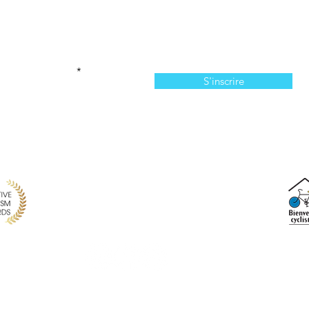
Abonnez-vous à l'infolettre
n manquer de nos offres et de notre programmation 
votre courriel ici
S'inscrire
814, chemin du Bassin, Les Îles-de-la-Madeleine, QC,
info@larecreationauxiles.ca
(514) 651 3810