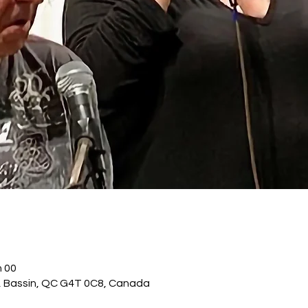
h 00
., Bassin, QC G4T 0C8, Canada