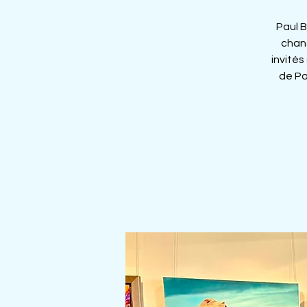
Paul B
chan
invité
de Pa