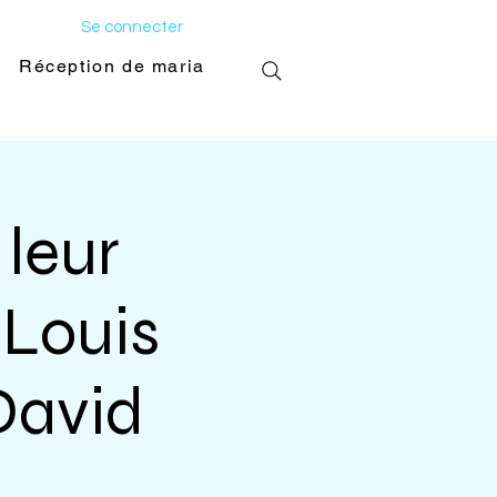
Se connecter
Réception de mariage
Galerie photo
 leur
 Louis
David