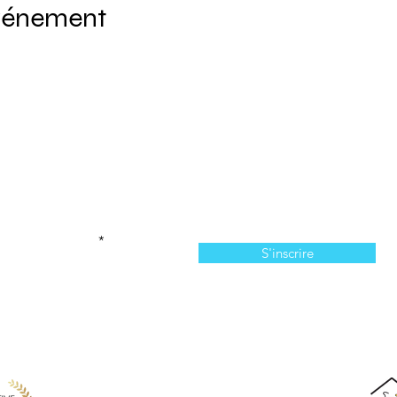
événement
Abonnez-vous à l'infolettre
n manquer de nos offres et de notre programmation 
votre courriel ici
S'inscrire
814, chemin du Bassin, Les Îles-de-la-Madeleine, QC,