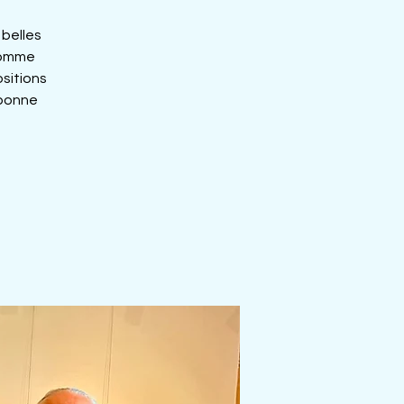
 belles
comme
sitions
 bonne