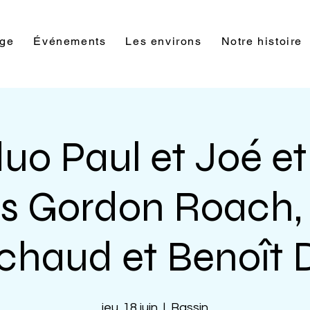
rge
Événements
Les environs
Notre histoire
uo Paul et Joé et
és Gordon Roach,
chaud et Benoît 
jeu. 18 juin
  |  
Bassin