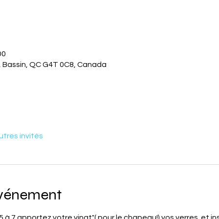
00
., Bassin, QC G4T 0C8, Canada
utres invités
événement
 à 7 apportez votre vingt"( pour le chapeau!) vos verres  et ins