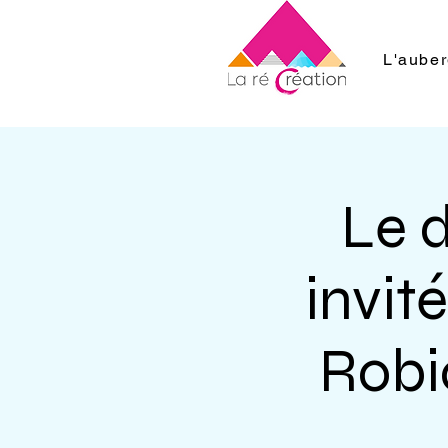
L'aube
Le d
invit
Robi