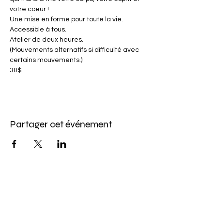
votre coeur !
Une mise en forme pour toute la vie. 
Accessible à tous. 
Atelier de deux heures.
(Mouvements alternatifs si difficulté avec 
certains mouvements.)
30$
Partager cet événement
Abonnez-vous à l'infolettre
Pour ne rien manquer de nos offres et de