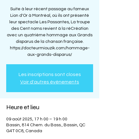
Suite à leur récent passage au fameux
Lion d'Or à Montréal, où ils ont présenté
leur spectacle Les Passantes, La troupe
des Cent noms revient à la réCréation
avec un quatrième hommage aux Grands
disparus de la chanson française.
https://docteurmiouzik.com/hommage-
Les inscriptions sont closes
Voir d'autres événements
Heure et lieu
09 août 2025, 17 h 00 – 19 h 00
Bassin, 814 Chem. du Bass., Bassin, QC
G4T 0C8, Canada