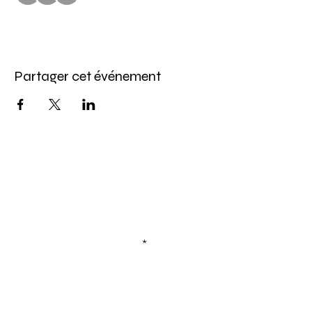
Partager cet événement
Abonnez-vous à l'infolettre
Pour ne rien manquer de nos offres et de
notre programmation d'événements
Saisissez votre courriel ici
S'inscrire