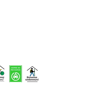
d'événements
Voir nos
infolettres
précédentes