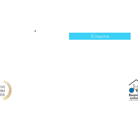
Abonnez-vous à l'infolettre
n manquer de nos offres et de notre programmation 
votre courriel ici
S'inscrire
814, chemin du Bassin, Les Îles-de-la-Madeleine, QC,
info@larecreationauxiles.ca
(514) 651 3810