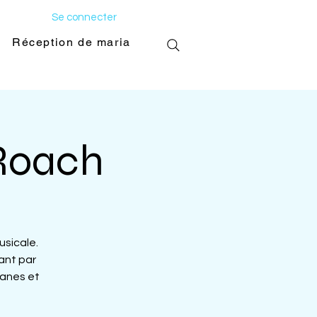
Se connecter
Réception de mariage
Galerie photo
 Roach
sicale.
ant par
manes et