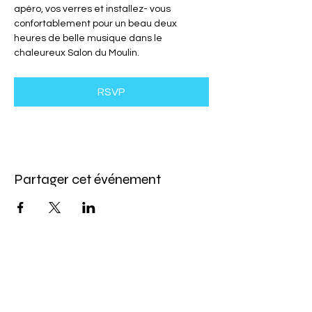
apéro, vos verres et installez- vous 
confortablement pour un beau deux 
heures de belle musique dans le 
chaleureux Salon du Moulin.
RSVP
Partager cet événement
Abonnez-vous à l'infolettre
Pour ne rien manquer de nos offres et de