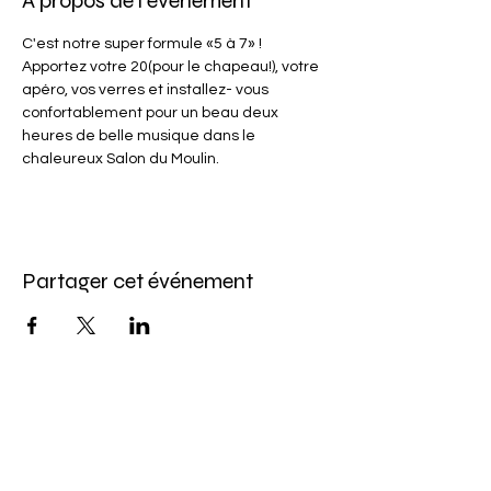
À propos de l'événement
C'est notre super formule «5 à 7» ! 
Apportez votre 20(pour le chapeau!), votre 
apéro, vos verres et installez- vous 
confortablement pour un beau deux 
heures de belle musique dans le 
chaleureux Salon du Moulin.
Partager cet événement
Abonnez-vous à l'infolettre
Pour ne rien manquer de nos offres et de