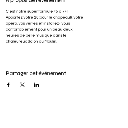
À propos de l'événement
C'est notre super formule «5 à 7» ! 
Apportez votre 20(pour le chapeau!), votre 
apéro, vos verres et installez- vous 
confortablement pour un beau deux 
heures de belle musique dans le 
chaleureux Salon du Moulin.
Partager cet événement
Abonnez-vous à l'infolettre
Pour ne rien manquer de nos offres et de