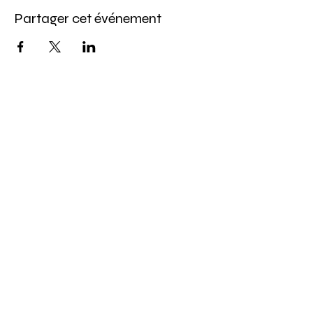
Partager cet événement
Abonnez-vous à l'infolettre
Pour ne rien manquer de nos offres et de
notre programmation d'événements
Saisissez votre courriel ici
S'inscrire
814, chemin du Bassin, Les Îles-de-la-Madeleine, QC,
info@larecreationauxiles.ca
(514) 651 3810