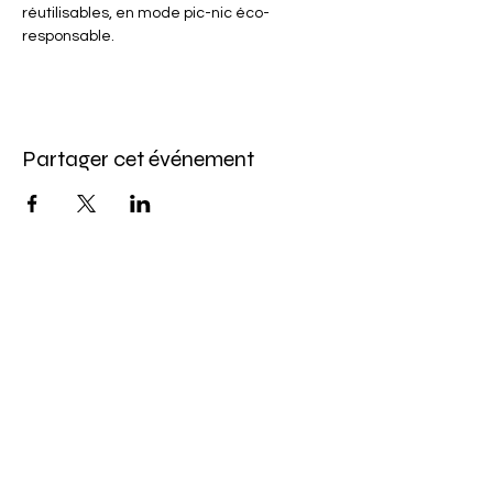
réutilisables, en mode pic-nic éco-
responsable.
Partager cet événement
Abonnez-vous à l'infolettre
Pour ne rien manquer de nos offres et de
notre programmation d'événements
Saisissez votre courriel ici