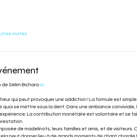
utres invités
événement
 de Sélim Bichara 
ici
ur qui peut provoquer une addiction ! La formule est simple: à
 quoi se mettre sous la dent. Dans une ambiance conviviale, le
expérience. La contribution monétaire est volontaire et se f
 prestation.
posée de madelinots, leurs familles et amis, et de visiteurs. On
cela peut donner lieu à de grands moments de chant chorale !