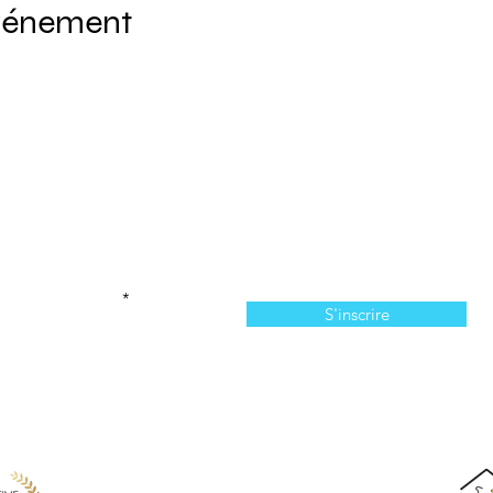
événement
Abonnez-vous à l'infolettre
n manquer de nos offres et de notre programmation 
votre courriel ici
S'inscrire
814, chemin du Bassin, Les Îles-de-la-Madeleine, QC,