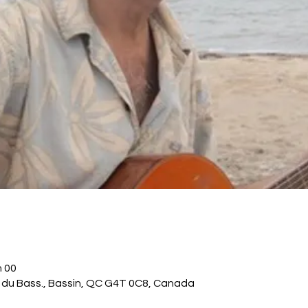
h 00
. du Bass., Bassin, QC G4T 0C8, Canada