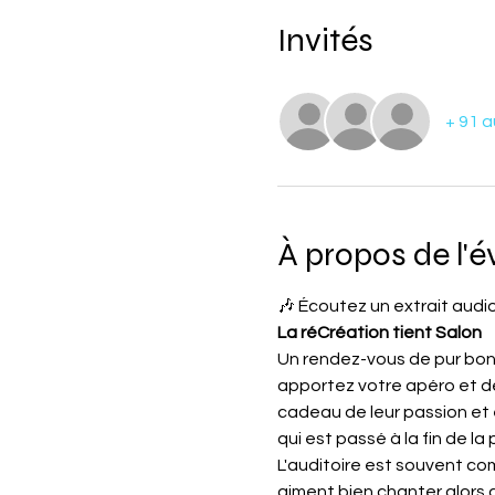
Invités
+ 91 a
À propos de l'
🎶 Écoutez un extrait audio
La réCréation tient Salon
Un rendez-vous de pur bonhe
apportez votre apéro et de
cadeau de leur passion et 
qui est passé à la fin de la
L'auditoire est souvent com
aiment bien chanter alors 