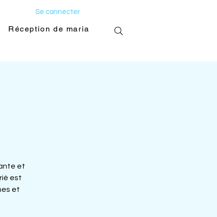
Se connecter
Réception de mariage
Galerie photo
ante et
rié est
nes et