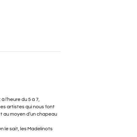
 l’heure du 5 à 7, 
s artistes qui nous font 
ait au moyen d’un chapeau 
 le sait, les Madelinots 