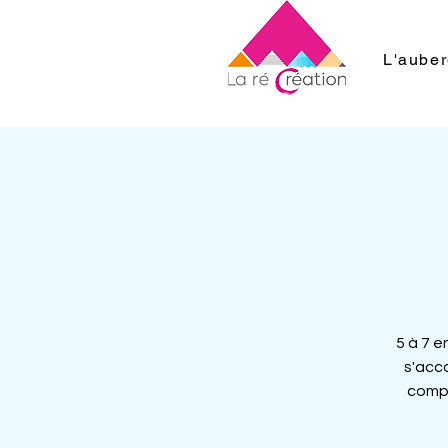
L'aube
5 à 7 
s'acco
compo