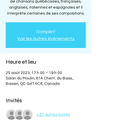
de chansons québécoises, françaises,
anglaises, italiennes et espagnoles et il
interprète certaines de ses compositions.
Complet!
Voir les autres événements
Heure et lieu
25 août 2023, 17 h 00 – 19 h 00
Salon du Moulin, 814 Chem. du Bass.,
Bassin, QC G4T 0C8, Canada
Invités
+ 87 autres invités