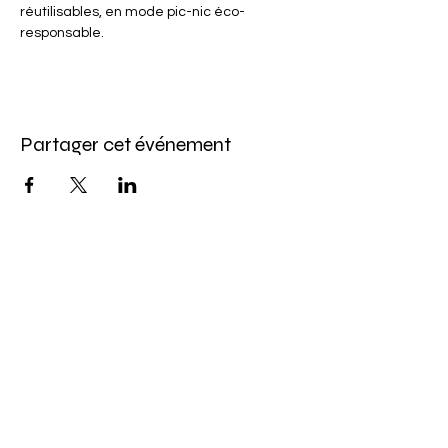
réutilisables, en mode pic-nic éco-
responsable.
Partager cet événement
Abonnez-vous à l'infolettre
Pour ne rien manquer de nos offres et de
notre programmation d'événements
Saisissez votre courriel ici