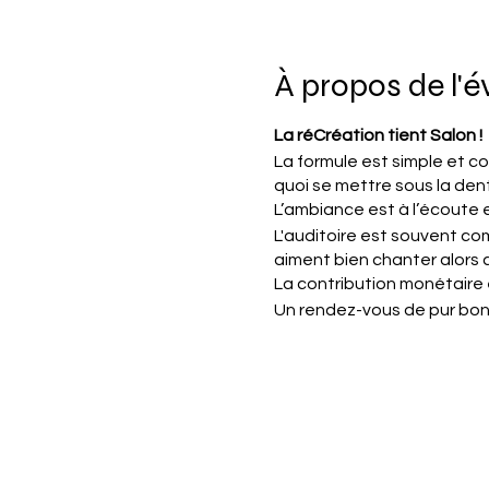
À propos de l'
La réCréation tient Salon !
La formule est simple et co
quoi se mettre sous la dent
L’ambiance est à l’écoute 
L'auditoire est souvent com
aiment bien chanter alors 
La contribution monétaire e
Un rendez-vous de pur bonh