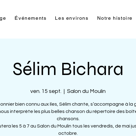
rge
Événements
Les environs
Notre histoire
Sélim Bichara
ven. 15 sept.
  |  
Salon du Moulin
nnier bien connu aux Iles, Sélim chante, s’accompagne à la 
nous interprète les plus belles chanson du répertoire des boît
chansons.
utera les 5 à 7 au Salon du Moulin tous les vendredis, de mai j
octobre.