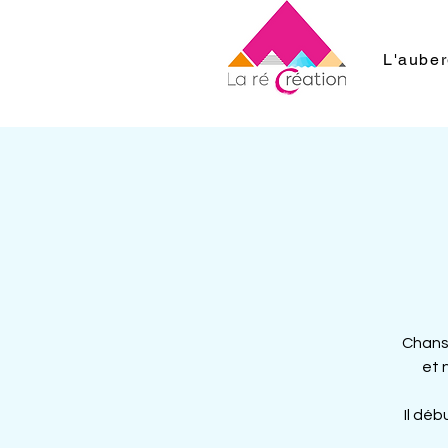
L'aube
Chanso
et 
Il déb