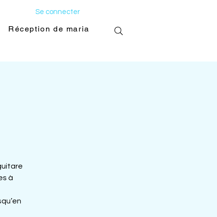
Se connecter
Réception de mariage
Galerie photo
guitare
es à
usqu’en