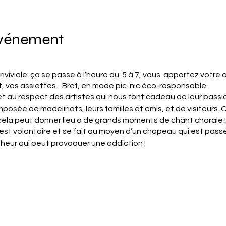
événement
nviviale: ça se passe à l’heure du 5 à 7, vous apportez votre 
, vos assiettes... Bref, en mode pic-nic éco-responsable.
et au respect des artistes qui nous font cadeau de leur passi
posée de madelinots, leurs familles et amis, et de visiteurs. O
cela peut donner lieu à de grands moments de chant chorale !
st volontaire et se fait au moyen d’un chapeau qui est passé à
eur qui peut provoquer une addiction !