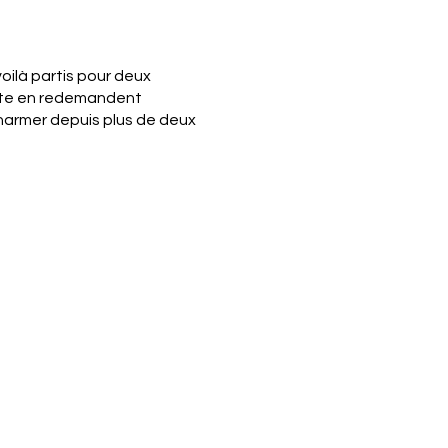
oilà partis pour deux
site en redemandent
charmer depuis plus de deux