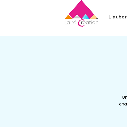
L'aube
Un
cha