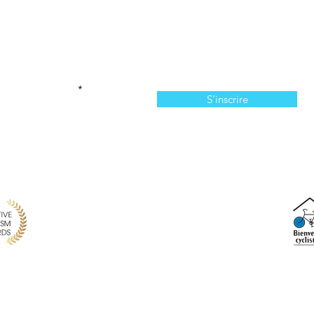
Abonnez-vous à l'infolettre
n manquer de nos offres et de notre programmation 
votre courriel ici
S'inscrire
814, chemin du Bassin, Les Îles-de-la-Madeleine, QC,
info@larecreationauxiles.ca
(514) 651 3810