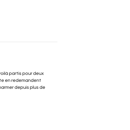
oilà partis pour deux 
site en redemandent 
harmer depuis plus de 