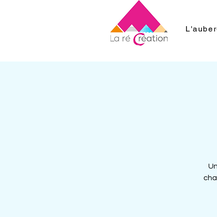
L'aube
Un
cha