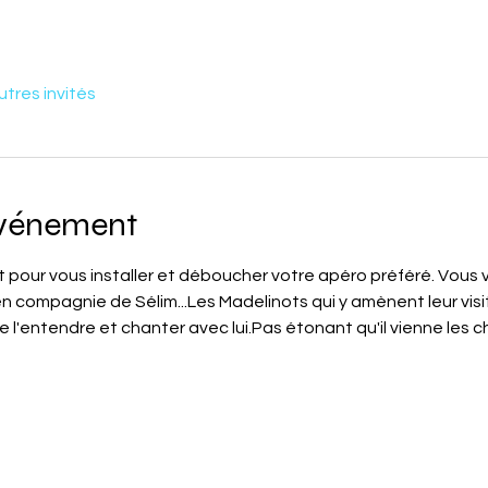
utres invités
événement
t pour vous installer et déboucher votre apéro préféré. Vous v
n compagnie de Sélim...Les Madelinots qui y amènent leur vi
 l'entendre et chanter avec lui.Pas étonant qu'il vienne les c