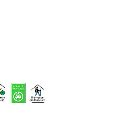
d'événements
Voir nos
infolettres
précédentes