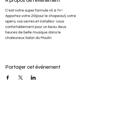
À propos de l'événement
C'est notre super formule «5 à 7» ! 
Apportez votre 20(pour le chapeau!), votre 
apéro, vos verres et installez- vous 
confortablement pour un beau deux 
heures de belle musique dans le 
chaleureux Salon du Moulin.
Partager cet événement
Abonnez-vous à l'infolettre
Pour ne rien manquer de nos offres et de