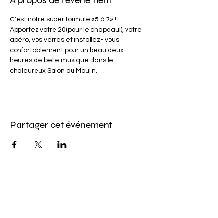
À propos de l'événement
C'est notre super formule «5 à 7» ! 
Apportez votre 20(pour le chapeau!), votre 
apéro, vos verres et installez- vous 
confortablement pour un beau deux 
heures de belle musique dans le 
chaleureux Salon du Moulin.
Partager cet événement
Abonnez-vous à l'infolettre
Pour ne rien manquer de nos offres et de