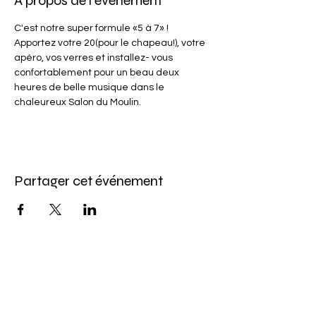
À propos de l'événement
C'est notre super formule «5 à 7» ! 
Apportez votre 20(pour le chapeau!), votre 
apéro, vos verres et installez- vous 
confortablement pour un beau deux 
heures de belle musique dans le 
chaleureux Salon du Moulin.
Partager cet événement
Abonnez-vous à l'infolettre
Pour ne rien manquer de nos offres et de