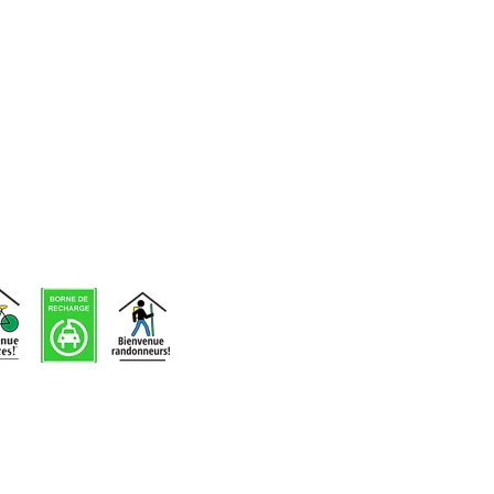
d'événements
Voir nos
infolettres
précédentes