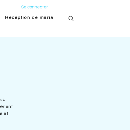
Se connecter
Réception de mariage
Galerie photo
s à
mènent
e et