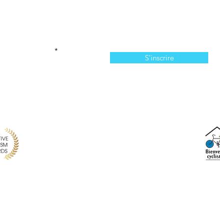
Abonnez-vous à l'infolettre
n manquer de nos offres et de notre programmation 
votre courriel ici
S'inscrire
814, chemin du Bassin, Les Îles-de-la-Madeleine, QC,
info@larecreationauxiles.ca
(514) 651 3810