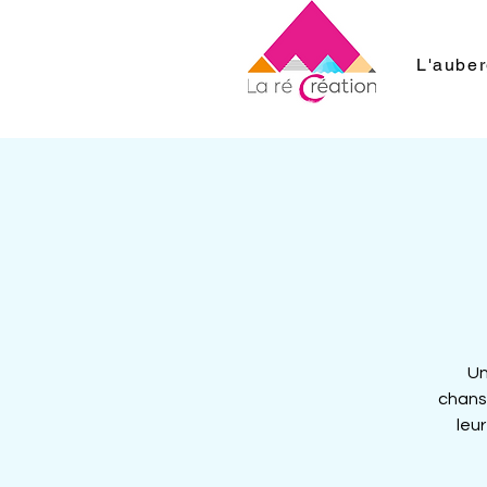
L'aube
Un
chans
leu