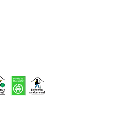
d'événements
Voir nos
infolettres
précédentes