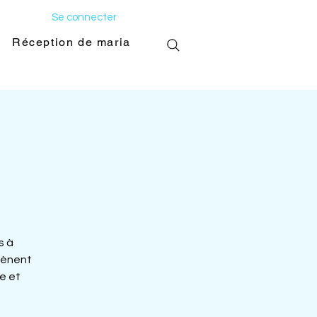
Se connecter
Réception de mariage
Galerie photo
s à
mènent
e et