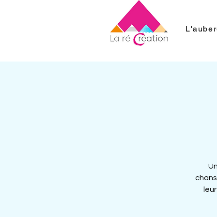
L'aube
Un
chans
leu