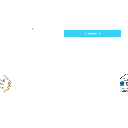
Abonnez-vous à l'infolettre
n manquer de nos offres et de notre programmation 
votre courriel ici
S'inscrire
814, chemin du Bassin, Les Îles-de-la-Madeleine, QC,
info@larecreationauxiles.ca
(514) 651 3810