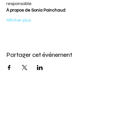
responsable.
À propos de Sonia Painchaud
Afficher plus
Partager cet événement
Abonnez-vous à l'infolettre
Pour ne rien manquer de nos offres et de
notre programmation d'événements
Saisissez votre courriel ici