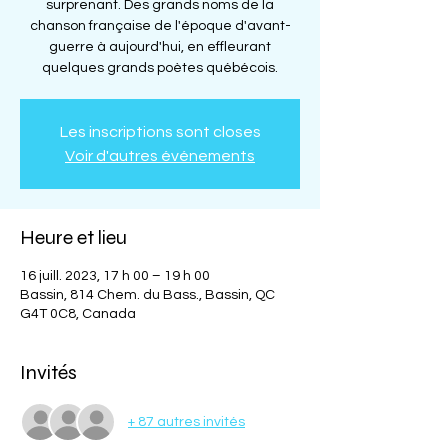
surprenant. Des grands noms de la
chanson française de l'époque d'avant-
guerre à aujourd'hui, en effleurant
quelques grands poètes québécois.
Les inscriptions sont closes
Voir d'autres événements
Heure et lieu
16 juill. 2023, 17 h 00 – 19 h 00
Bassin, 814 Chem. du Bass., Bassin, QC
G4T 0C8, Canada
Invités
+ 87 autres invités