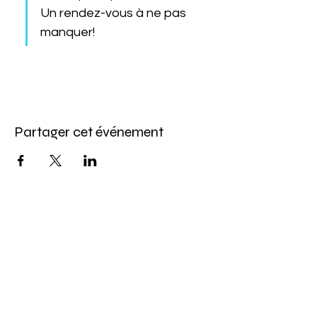
Un rendez-vous à ne pas 
manquer!
Partager cet événement
Abonnez-vous à l'infolettre
Pour ne rien manquer de nos offres et de
notre programmation d'événements
Saisissez votre courriel ici