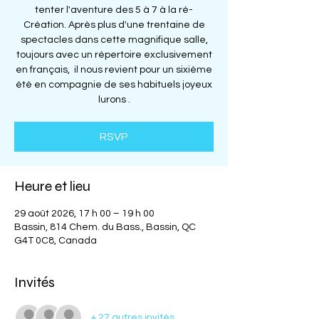
tenter l'aventure des 5 à 7 à la ré-
Création. Après plus d'une trentaine de
spectacles dans cette magnifique salle,
toujours avec un répertoire exclusivement
en français, il nous revient pour un sixième
été en compagnie de ses habituels joyeux
lurons .
RSVP
Heure et lieu
29 août 2026, 17 h 00 – 19 h 00
Bassin, 814 Chem. du Bass., Bassin, QC
G4T 0C8, Canada
Invités
+ 27 autres invités