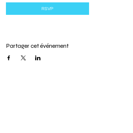
RSVP
Partager cet événement
Abonnez-vous à l'infolettre
Pour ne rien manquer de nos offres et de
notre programmation d'événements
Saisissez votre courriel ici