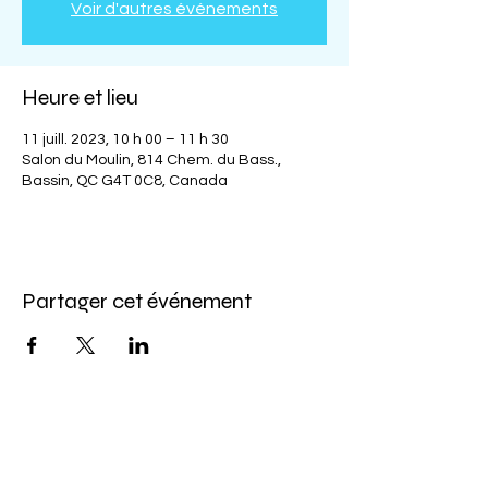
Voir d'autres événements
Heure et lieu
11 juill. 2023, 10 h 00 – 11 h 30
Salon du Moulin, 814 Chem. du Bass.,
Bassin, QC G4T 0C8, Canada
Partager cet événement
Abonnez-vous à l'infolettre